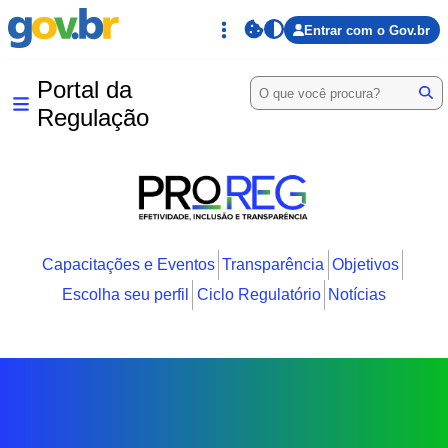
Entrar com o Gov.br
Portal da
Regulação
Capacitações e Eventos
Transparência
Objetivos
Escolha seu perfil
Ciclo Regulatório
Notícias